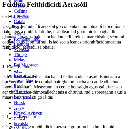
Malti
Feidhm Feithidicídí Aerasóil
O'zbek
Čeština
Latviešu
Oct 17, 2025
Català
Úsáidtear feithidicídí aerasóil go coitianta chun lotnaidí faoi dhíon a
ไทย
rialú agus a dhíbirt. I dtithe, úsáidtear iad go minic le haghaidh
suomi
glantacháin agus bainistíochta lotnaidí i réimsí mar chistiní, seomraí
România limbi
codlata agus seomraí suí. Is iad seo a leanas príomhfheidhmeanna
Lietuvių
feithidicídí aerasóil sa bhaile:
Svenska
Türkçe
Melayu
Bai Miaowen
1. Rialú Feithidí
اردو
Български
Is feithidicídí an-éifeachtacha iad feithidicídí aerasóil. Baineann a
slovenčina
bprionsabal marú le comhábhair ghníomhacha a scaoileadh chun
Eesti
lotnaidí a mharú. Meascann an ceo le hocsaigin agus gal uisce san
한국어
aer chun micrea-thimpeallacht tais a chruthú, rud a spreagann agus a
mharaíonn lotnaidí go láidir.
Ελληνικά
Norsk
عربي
Kreyòl Ayisyen
2. Insect Repellent
עברית
hrvatski
Cé go n-úsáidtear feithidicídí aerasóil go príomha chun feithidí a
Cymraeg