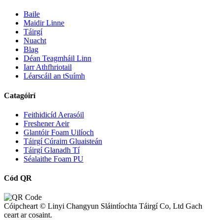
Baile
Maidir Linne
Táirgí
Nuacht
Blag
Déan Teagmháil Linn
Iarr Athfhriotail
Léarscáil an tSuímh
Catagóirí
Feithidicíd Aerasóil
Freshener Aeir
Glantóir Foam Uilíoch
Táirgí Cúraim Gluaisteán
Táirgí Glanadh Tí
Séalaithe Foam PU
Cód QR
Cóipcheart © Linyi Changyun Sláintíochta Táirgí Co, Ltd Gach
ceart ar cosaint.