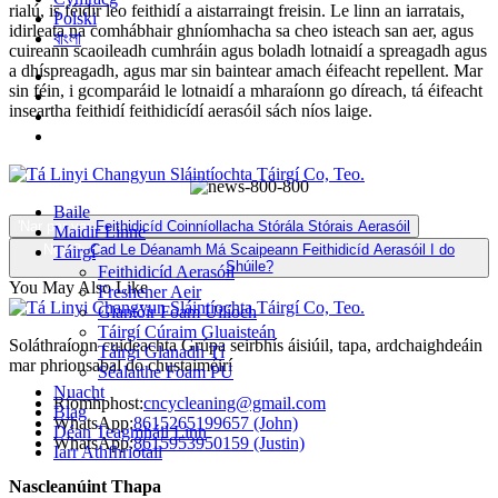
rialú, is féidir leo feithidí a aistarraingt freisin. Le linn an iarratais,
Polski
idirleata na comhábhair ghníomhacha sa cheo isteach san aer, agus
বাংলা
cuireann scaoileadh cumhráin agus boladh lotnaidí a spreagadh agus
a dhíspreagadh, agus mar sin baintear amach éifeacht repellent. Mar
sin féin, i gcomparáid le lotnaidí a mharaíonn go díreach, tá éifeacht
inseartha feithidí feithidicídí aerasóil sách níos laige.
Baile
'Nar par ya:
Feithidicíd Coinníollacha Stórála Stórais Aerasóil
Maidir Linne
Next2:
Cad Le Déanamh Má Scaipeann Feithidicíd Aerasóil I do
Táirgí
Shúile?
Feithidicíd Aerasóil
You May Also Like
Freshener Aeir
Glantóir Foam Uilíoch
Táirgí Cúraim Gluaisteán
Soláthraíonn cuideachta Grúpa seirbhís áisiúil, tapa, ardchaighdeáin
Táirgí Glanadh Tí
mar phrionsabal do chustaiméirí
Séalaithe Foam PU
Nuacht
Ríomhphost:
cncycleaning@gmail.com
Blag
WhatsApp:
8615265199657 (John)
Déan Teagmháil Linn
WhatsApp:
8615953950159 (Justin)
Iarr Athfhriotail
Nascleanúint Thapa