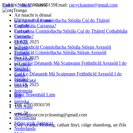
Call Us:
Home
/
Nuacht
+86-159-53950159
/ Sonraí
Email:
cncycleaning@gmail.com
Teanga
An nuacht is déanaí
Gaeilgenah Éireann
English
Français
Cad iad na Coinníollacha Stórála Cuí do Tháirgí Cothabhála
Deutsch
Carranna?
Oct 20, 2025
日本語
Italiano
Feithidicíd Coinníollacha Stórála Stórais Aerasóil
Español
Oct 19, 2025
Português
русский
bosanski
Cad Le Déanamh Má Scaipeann Feithidicíd Aerasóil I do
dansk
Shúile?
українська
Oct 18, 2025
magyar
Indonesia
Déan Teagmháil Linn
हिंदी
íslenska
Teil: 15953950159
Việt Nam
فارسی
Ríomhphost:cncycleaning@gmail.com
slovenščina
Srbija jezik (latinica)
Cuir: ceantar Hedong, cathair linyi, cúige shandong, an tSín
Nederlands