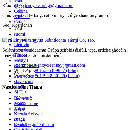
Malti
Ríomhphost:
cncycleaning@gmail.com
O'zbek
Čeština
Cuir: ceantar Hedong, cathair linyi, cúige shandong, an tSín
Latviešu
Català
Seol Fiosrúchán
ไทย
suomi
România limbi
Lietuvių
Svenska
Soláthraíonn cuideachta Grúpa seirbhís áisiúil, tapa, ardchaighdeáin
Türkçe
mar phrionsabal do chustaiméirí
Melayu
Ríomhphost:
cncycleaning@gmail.com
Bai Miaowen
WhatsApp:
8615265199657 (John)
اردو
WhatsApp:
8615953950159 (Justin)
Български
slovenčina
Eesti
Nascleanúint Thapa
한국어
Ελληνικά
Baile
Norsk
Maidir Linne
عربي
Táirgí
Kreyòl Ayisyen
Nuacht
עברית
Blag
hrvatski
Déan Teagmháil Linn
Cymraeg
Iarr Athfhriotail