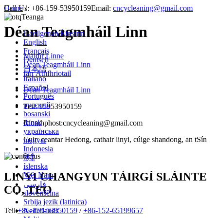
Call Us:
Home
/
+86-159-53950159
Email:
cncycleaning@gmail.com
Teanga
Déan Teagmháil Linn
Gaeilgenah Éireann
English
Français
Maidir Linne
Deutsch
Déan Teagmháil Linn
日本語
Iarr Athfhriotail
Italiano
Español
Déan Teagmháil Linn
Português
русский
Teil: 15953950159
bosanski
dansk
Ríomhphost:cncycleaning@gmail.com
українська
Cuir: ceantar Hedong, cathair linyi, cúige shandong, an tSín
magyar
Indonesia
हिंदी
íslenska
LINYI CHANGYUN TÁIRGÍ SLÁINTE
Việt Nam
فارسی
CO, TEO
slovenščina
Srbija jezik (latinica)
Teil:
+86-159-53950159
/
+86-152-65199657
Nederlands